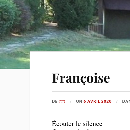
Françoise
DE
(°,°)
ON
6 AVRIL 2020
DA
Écouter le silence